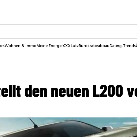
ars
Wohnen & Immo
Meine Energie
XXXLutz
Bürokratieabbau
Dating-Trends
r
tellt den neuen L200 v