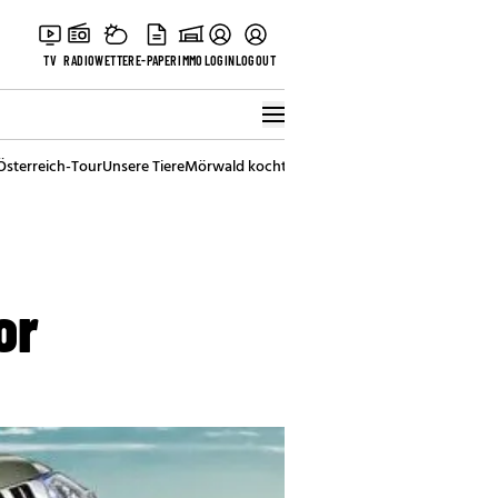
TV
RADIO
WETTER
E-PAPER
IMMO
LOGIN
LOGOUT
Österreich-Tour
Unsere Tiere
Mörwald kocht
Stark in den Tag
Best of Vienna
or