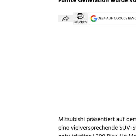
Fünfte Generation wurde vo
OE24 AUF GOOGLE BE
Drucken
Mitsubishi
präsentiert auf dem
eine vielversprechende
SUV-S