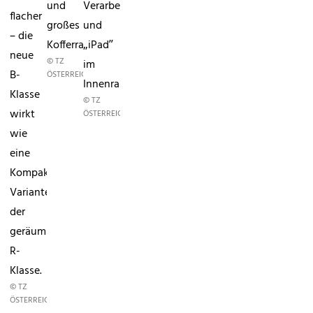
und
Verarbeitung
flacher
großes
und
– die
Kofferraumvolumen.
„iPad”
neue
© TZ
im
B-
ÖSTERREICH/(GRG)
Innenraum.
Klasse
© TZ
wirkt
ÖSTERREICH/(GRG)
wie
eine
Kompakt-
Variante
der
geräumigen
R-
Klasse.
© TZ
ÖSTERREICH/(GRG)