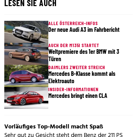
LESEN SIE AUCH
ALLE ÖSTERREICH-INFOS
Der neue Audi A3 im Fahrbericht
AUCH DER M135I STARTET
Weltpremiere des 1er BMW mit 3
Türen
DAIMLERS ZWEITER STREICH
Mercedes B-Klasse kommt als
Elektroauto
INSIDER-INFORMATIONEN
Mercedes bringt einen CLA
Vorläufiges Top-Modell macht Spaß
Sehr gut zu Gesicht steht dem Benz der 211 PS