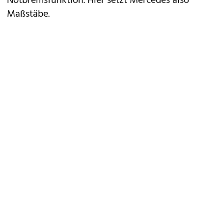
Notbremsfunktion. Hier setzt Mercedes also
Maßstäbe.