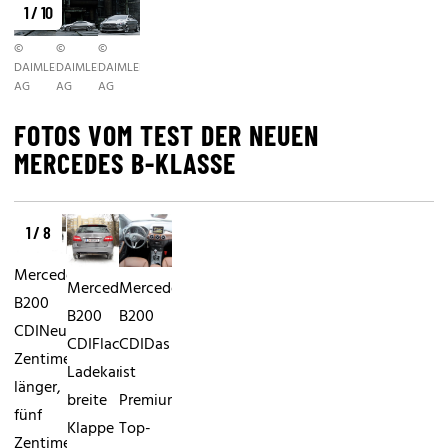
1 / 10
©
©
©
DAIMLER
DAIMLER
DAIMLER
AG
AG
AG
FOTOS VOM TEST DER NEUEN
MERCEDES B-KLASSE
1 / 8
Mercedes
Mercedes
Mercedes
B200
B200
B200
CDINeun
CDIFlache
CDIDas
Zentimeter
Ladekante,
ist
länger,
breite
Premium:
fünf
Klappe
Top-
Zentimeter