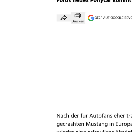
Fords neues Ponycar kommt
OE24 AUF GOOGLE BE
Drucken
Nach der für Autofans eher t
gecrashten Mustang
in Europa