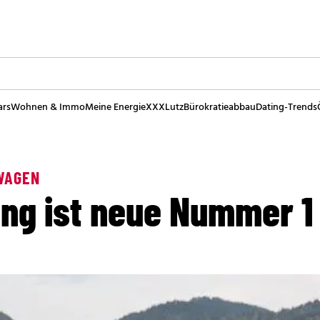
ars
Wohnen & Immo
Meine Energie
XXXLutz
Bürokratieabbau
Dating-Trends
WAGEN
ng ist neue Nummer 1