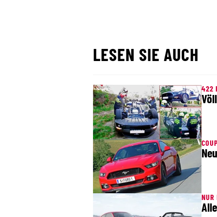
LESEN SIE AUCH
422 
Völ
COUP
Neu
NUR 
All