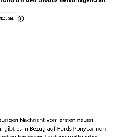
 rund um den Globus hervorragend an.
VORZUGEN
raurigen Nachricht vom
ersten neuen
, gibt es in Bezug auf
Fords
Ponycar nun