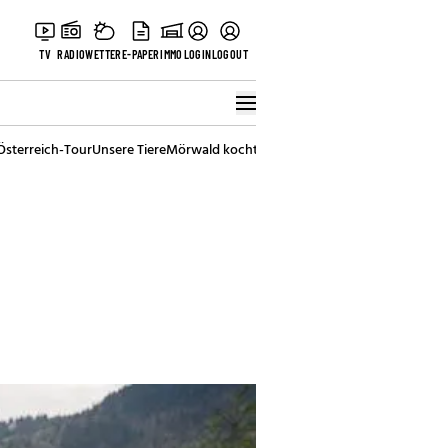
TV
RADIO
WETTER
E-PAPER
IMMO
LOGIN
LOGOUT
Österreich-Tour
Unsere Tiere
Mörwald kocht
Stark in den Tag
Best of Vienna