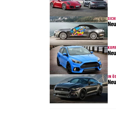
SIC
Neu
KOMP
Neu
IN Ö
Neu