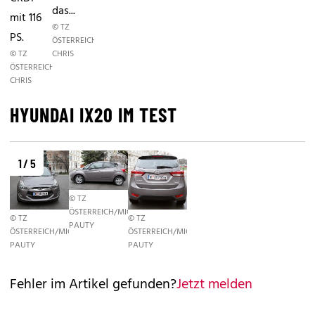
das...
mit 116
© TZ
PS.
ÖSTERREICH/SINGER
© TZ
CHRIS
ÖSTERREICH/SINGER
CHRIS
HYUNDAI IX20 IM TEST
1 / 5
© TZ
ÖSTERREICH/MICHELE
© TZ
© TZ
PAUTY
ÖSTERREICH/MICHELE
ÖSTERREICH/MICHELE
PAUTY
PAUTY
Fehler im Artikel gefunden?
Jetzt melden