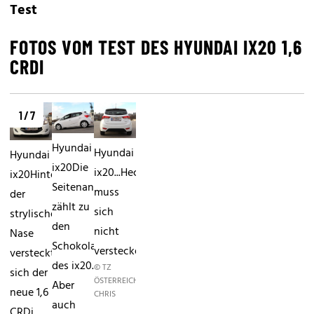
Test
FOTOS VOM TEST DES HYUNDAI IX20 1,6
CRDI
1 / 7
Hyundai
Hyundai
Hyundai
ix20Die
ix20...Heck
ix20Hinter
Seitenansicht
muss
der
zählt zu
sich
strylischen
den
nicht
Nase
Schokoladenseiten
verstecken.
versteckt
des ix20.
© TZ
sich der
ÖSTERREICH/SINGER
Aber
neue 1,6
CHRIS
auch
CRDi