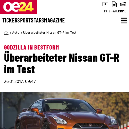
TV
E-PAPER
IMMO
TICKER
SPORT
STARS
MAGAZINE
Auto
Überarbeiteter Nissan GT-R im Test
GODZILLA IN BESTFORM
Überarbeiteter Nissan GT-R
im Test
26.01.2017, 09:47