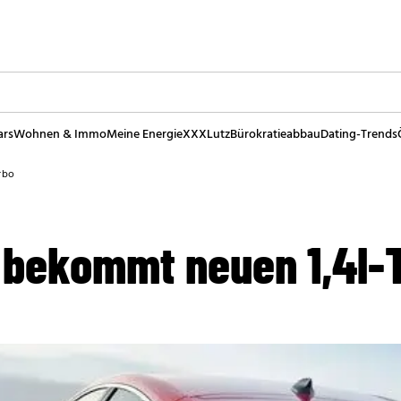
ars
Wohnen & Immo
Meine Energie
XXXLutz
Bürokratieabbau
Dating-Trends
rbo
 bekommt neuen 1,4l-