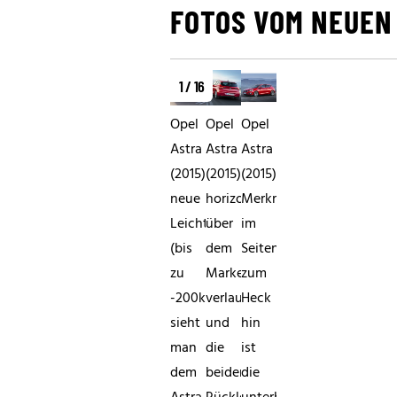
FOTOS VOM NEUEN 
1 / 16
Opel
Opel
Opel
Astra
Astra
Astra
(2015)Die
(2015)Die
(2015)Augenfälligstes
neue
horizontal
Merkmal
Leichtigkeit
über
im
(bis
dem
Seitenverlauf
zu
Markenlogo
zum
-200kg)
verlaufende
Heck
sieht
und
hin
man
die
ist
dem
beiden
die