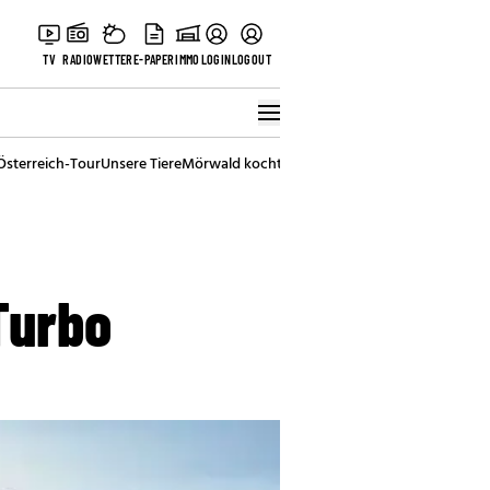
TV
RADIO
WETTER
E-PAPER
IMMO
LOGIN
LOGOUT
Österreich-Tour
Unsere Tiere
Mörwald kocht
Stark in den Tag
Best of Vienna
Turbo