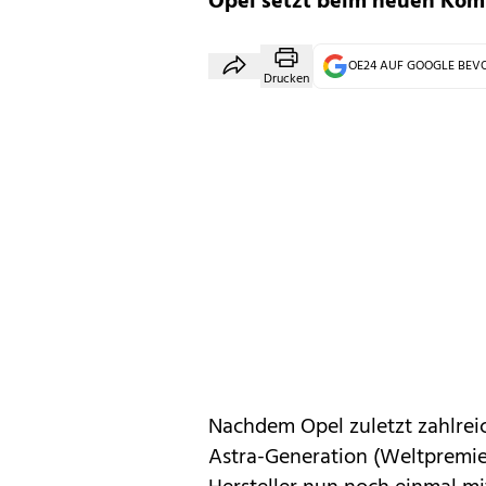
Opel setzt beim neuen Komp
OE24 AUF GOOGLE BE
Drucken
Nachdem
Opel
zuletzt zahlre
Astra-Generation
(Weltpremier