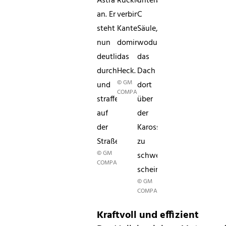
Astra
Rückleuchten
unterbrochene
an. Er
verbindende
C
steht
Kante
Säule,
nun
dominiert
wodurch
deutlich
das
das
durchtrainierter
Heck.
Dach
© GM
und
dort
COMPANY
straffer
über
auf
der
der
Karosserie
Straße.
zu
© GM
schweben
COMPANY
scheint.
© GM
COMPANY
Kraftvoll und effizient