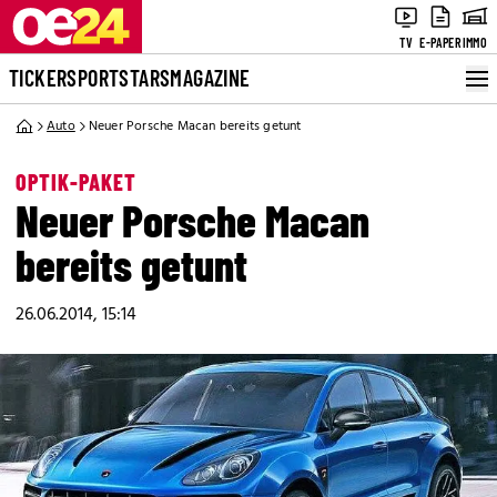
TV
E-PAPER
IMMO
TICKER
SPORT
STARS
MAGAZINE
Auto
Neuer Porsche Macan bereits getunt
OPTIK-PAKET
Neuer Porsche Macan
bereits getunt
26.06.2014, 15:14