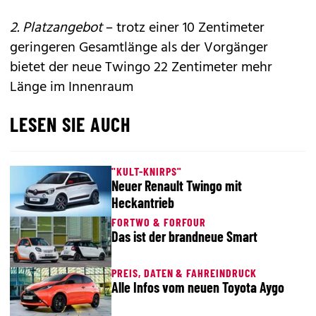
2. Platzangebot
– trotz einer 10 Zentimeter
geringeren Gesamtlänge als der Vorgänger
bietet der neue Twingo 22 Zentimeter mehr
Länge im Innenraum
LESEN SIE AUCH
"KULT-KNIRPS"
Neuer Renault Twingo mit
Heckantrieb
FORTWO & FORFOUR
Das ist der brandneue Smart
PREIS, DATEN & FAHREINDRUCK
Alle Infos vom neuen Toyota Aygo