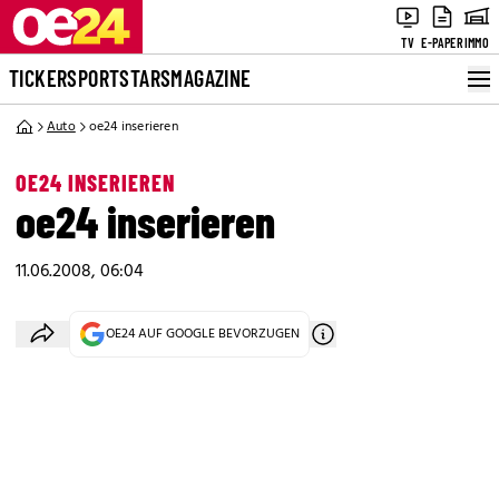
TV
E-PAPER
IMMO
TICKER
SPORT
STARS
MAGAZINE
Auto
oe24 inserieren
OE24 INSERIEREN
oe24 inserieren
11.06.2008, 06:04
OE24 AUF GOOGLE BEVORZUGEN