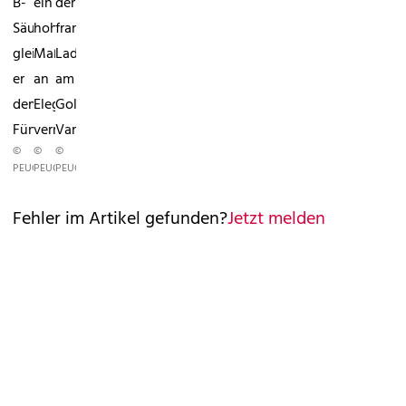
B-
ein
der
Säule
hohes
französische
gleicht
Maß
Lademeister
er
an
am
dem
Eleganz
Golf
Fünftürer.
vermittelt.
Variant.
©
©
©
PEUGEOT
PEUGEOT
PEUGEOT
Fehler im Artikel gefunden?
Jetzt melden