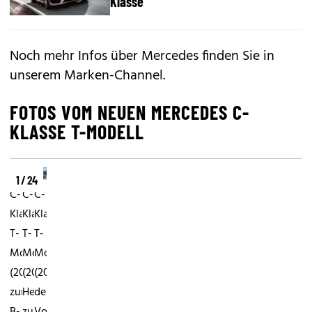
Klasse
Noch mehr Infos über Mercedes finden Sie in
unserem
Marken-Channel
.
FOTOS VOM NEUEN MERCEDES C-
KLASSE T-MODELL
1 / 24
C-
C-
C-
Klasse
Klasse
Klasse
T-
T-
T-
Modell
Modell
Modell
(2014)Bis
(2014)...dynamisches
(2014)Gegenüber
zur
Heck
dem
B-
zu
Vorgänger