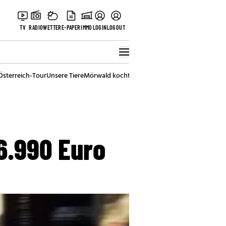
TV
RADIO
WETTER
E-PAPER
IMMO
LOGIN
LOGOUT
Österreich-Tour
Unsere Tiere
Mörwald kocht
Stark in den Tag
Best of Vienna
6.990 Euro