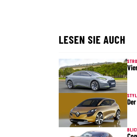
LESEN SIE AUCH
STR
Vie
STY
Der
BLIC
Con