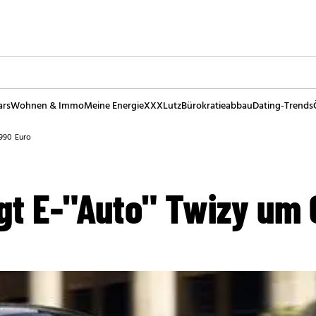
ars
Wohnen & Immo
Meine Energie
XXXLutz
Bürokratieabbau
Dating-Trends
.990 Euro
gt E-"Auto" Twizy um 