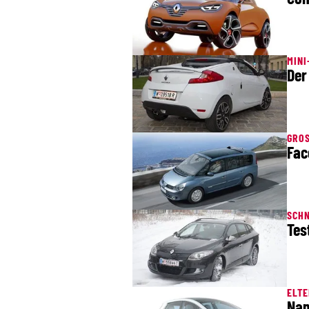
MINI
Der
GRO
Fac
SCHN
Tes
ELTE
Nam