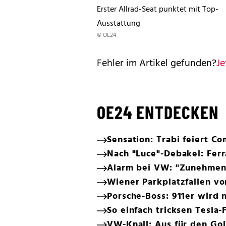
Erster Allrad-Seat punktet mit Top-
Ausstattung
© OE24
Fehler im Artikel gefunden?
Je
OE24 ENTDECKEN
Sensation: Trabi feiert C
Nach "Luce"-Debakel: Ferr
Alarm bei VW: "Zunehmen
Wiener Parkplatzfallen v
Porsche-Boss: 911er wird n
So einfach tricksen Tesla-
VW-Knall: Aus für den Gol