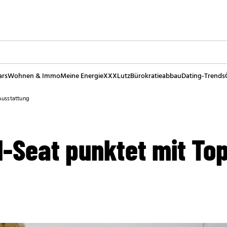
ars
Wohnen & Immo
Meine Energie
XXXLutz
Bürokratieabbau
Dating-Trends
Ausstattung
d-Seat punktet mit To