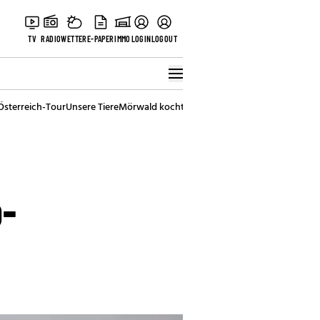
TV
RADIO
WETTER
E-PAPER
IMMO
LOGIN
LOGOUT
Österreich-Tour
Unsere Tiere
Mörwald kocht
Stark in den Tag
Best of Vienna
p-