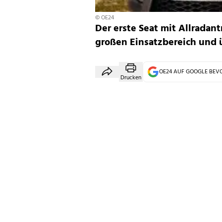
© OE24
Der erste Seat mit Allradant
großen Einsatzbereich und 
OE24 AUF GOOGLE BE
Drucken