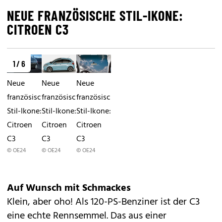
NEUE FRANZÖSISCHE STIL-IKONE:
CITROEN C3
1 / 6
Neue
Neue
Neue
französische
französische
französische
Stil-Ikone:
Stil-Ikone:
Stil-Ikone:
Citroen
Citroen
Citroen
C3
C3
C3
© OE24
© OE24
© OE24
Auf Wunsch mit Schmackes
Klein, aber oho! Als 120-PS-Benziner ist der C3
eine echte Rennsemmel. Das aus einer