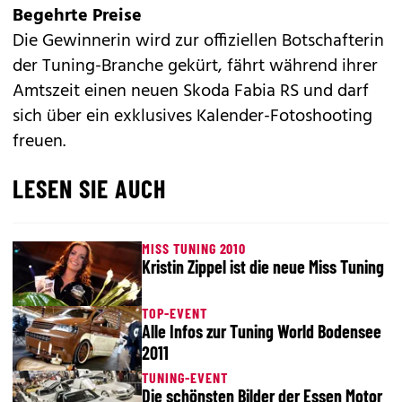
Begehrte Preise
Die Gewinnerin wird zur offiziellen Botschafterin
der Tuning-Branche gekürt, fährt während ihrer
Amtszeit einen neuen
Skoda Fabia
RS und darf
sich über ein exklusives Kalender-Fotoshooting
freuen.
LESEN SIE AUCH
MISS TUNING 2010
Kristin Zippel ist die neue Miss Tuning
TOP-EVENT
Alle Infos zur Tuning World Bodensee
2011
TUNING-EVENT
Die schönsten Bilder der Essen Motor