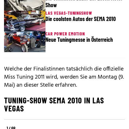
Show
LAS VEGAS-TUNINGSHOW
Die coolsten Autos der SEMA 2010
CAR POWER EMOTION
Neue Tuningmesse in Österreich
Welche der Finalistinnen tatsächlich die offizielle
Miss Tuning 2011 wird, werden Sie am Montag (9.
Mai) an dieser Stelle erfahren.
TUNING-SHOW SEMA 2010 IN LAS
VEGAS
1 / 68