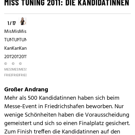
MISS TUNING 2011: DIE KANDIDATINNEN
1 / 17
Miss
Miss
Miss
TUNING
TUNING
TUNING
Kandidatin
Kandidatin
Kandidatin
2011
2011
2011
©
©
©
MESSE
MESSE
MESSE
FRIEDRICHSHAFEN
FRIEDRICHSHAFEN
FRIEDRICHSHAFEN
Großer Andrang
Mehr als 500 Kandidatinnen haben sich beim
Messe-Event in Friedrichshafen beworben. Nur
wenige Schönheiten haben die Vorausscheidung
gemeistert und sich so einen Finalplatz gesichert.
Zum Finish treffen die Kandidatinnen auf den