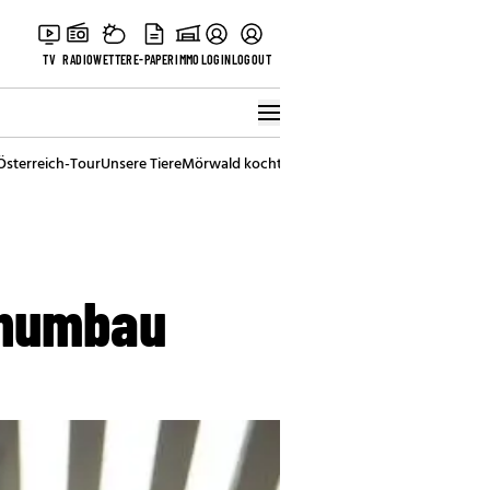
TV
RADIO
WETTER
E-PAPER
IMMO
LOGIN
LOGOUT
Österreich-Tour
Unsere Tiere
Mörwald kocht
Stark in den Tag
Best of Vienna
rnumbau