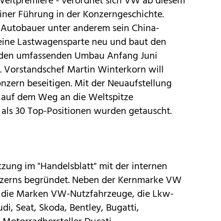
Weltpremiere - verordnet sich
VW
ab diesem
ner Führung in der Konzerngeschichte.
 Autobauer unter anderem sein China-
 seine Lastwagensparte neu und baut den
 den umfassenden Umbau Anfang Juni
). Vorstandschef Martin Winterkorn will
nzern beseitigen. Mit der Neuaufstellung
 auf dem Weg an die Weltspitze
als 30 Top-Positionen wurden getauscht.
zung im "Handelsblatt" mit der internen
zerns begründet. Neben der Kernmarke VW
 die Marken VW-Nutzfahrzeuge, die Lkw-
udi
,
Seat
,
Skoda
, Bentley, Bugatti,