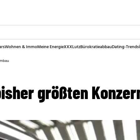
ars
Wohnen & Immo
Meine Energie
XXXLutz
Bürokratieabbau
Dating-Trends
umbau
bisher größten Konze