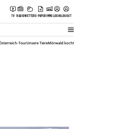
TV
RADIO
WETTER
E-PAPER
IMMO
LOGIN
LOGOUT
Österreich-Tour
Unsere Tiere
Mörwald kocht
Stark in den Tag
Best of Vienna