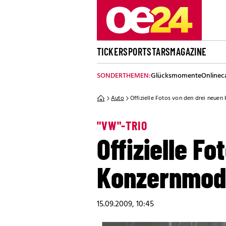
TICKER
SPORT
STARS
MAGAZINE
SONDERTHEMEN:
Glücksmomente
Onlinec
Auto
Offizielle Fotos von den drei neue
"VW"-TRIO
Offizielle F
Konzernmod
15.09.2009, 10:45