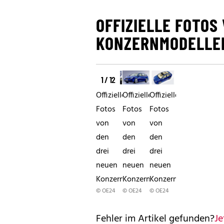
OFFIZIELLE FOTOS
KONZERNMODELLE
1 / 12
Offizielle
Offizielle
Offizielle
Fotos
Fotos
Fotos
von
von
von
den
den
den
drei
drei
drei
neuen
neuen
neuen
Konzernmodellen
Konzernmodellen
Konzernmodellen
© OE24
© OE24
© OE24
Fehler im Artikel gefunden?
Je