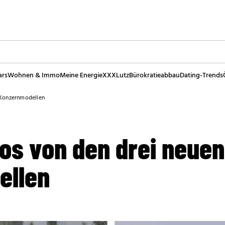
ars
Wohnen & Immo
Meine Energie
XXXLutz
Bürokratieabbau
Dating-Trends
n Konzernmodellen
otos von den drei neuen
ellen