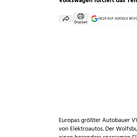
Volkswagen forciert das Te
OE24 AUF GOOGLE BE
Drucken
Europas größter Autobauer
V
von Elektroautos. Der Wolfs