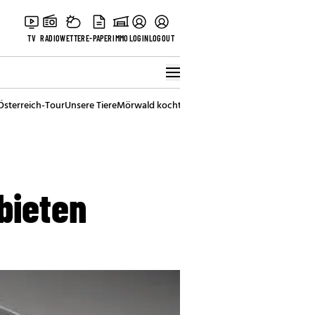
TV
RADIO
WETTER
E-PAPER
IMMO
LOGIN
LOGOUT
Österreich-Tour
Unsere Tiere
Mörwald kocht
Stark in den Tag
Best of Vienna
bieten