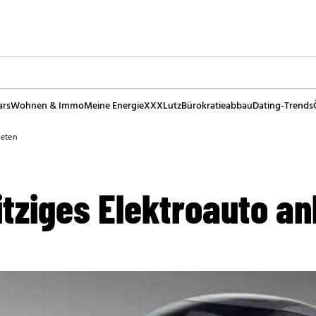
ars
Wohnen & Immo
Meine Energie
XXXLutz
Bürokratieabbau
Dating-Trends
ieten
itziges Elektroauto an