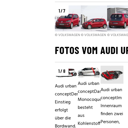
1 / 7
© VOLKSWAGEN
© VOLKSWAGEN
© VOLKSWA
FOTOS VOM AUDI 
1 / 8
Audi urban
Audi urban
Audi urban
conceptDas
conceptDer
conceptIm
Monocoque
Einstieg
Innenraum
besteht
erfolgt
finden zwei
aus
über die
Personen,
Kohlenstofffaser-
Bordwand.