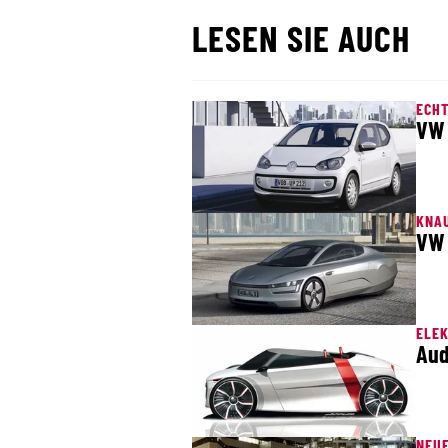
LESEN SIE AUCH
ECH
VW 
KNA
VW 
ELEK
Aud
NEU