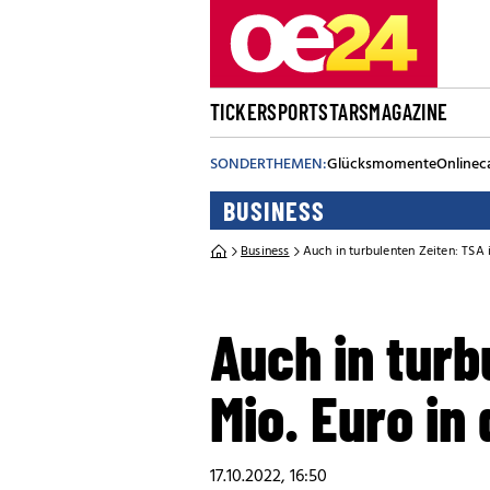
TICKER
SPORT
STARS
MAGAZINE
SONDERTHEMEN:
Glücksmomente
Onlinec
BUSINESS
Business
Auch in turbulenten Zeiten: TSA 
Auch in turb
Mio. Euro in
17.10.2022, 16:50