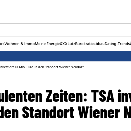
ars
Wohnen & Immo
Meine Energie
XXXLutz
Bürokratieabbau
Dating-Trends
investiert 10 Mio. Euro in den Standort Wiener Neudorf
ulenten Zeiten: TSA in
 den Standort Wiener 