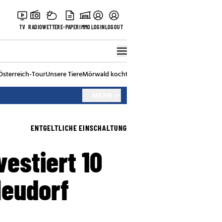
TV
RADIO
WETTER
E-PAPER
IMMO
LOGIN
LOGOUT
Österreich-Tour
Unsere Tiere
Mörwald kocht
Stark in den Tag
Best of Vienna
MEHR
ENTGELTLICHE EINSCHALTUNG
vestiert 10
Neudorf