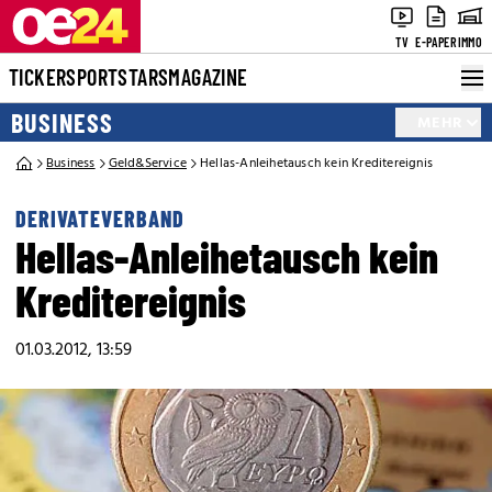
TV
E-PAPER
IMMO
TICKER
SPORT
STARS
MAGAZINE
BUSINESS
MEHR
Business
Geld&Service
Hellas-Anleihetausch kein Kreditereignis
DERIVATEVERBAND
Hellas-Anleihetausch kein
Kreditereignis
01.03.2012, 13:59