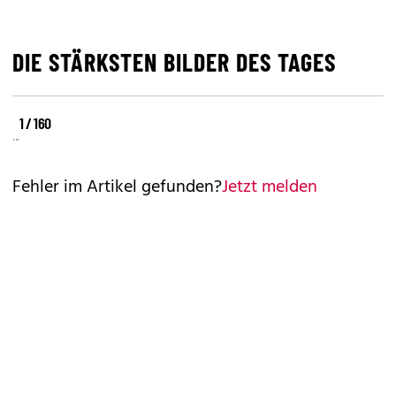
DIE STÄRKSTEN BILDER DES TAGES
©
©
©
1 / 160
REUTERS
REUTERS
REUTERS
Fehler im Artikel gefunden?
Jetzt melden