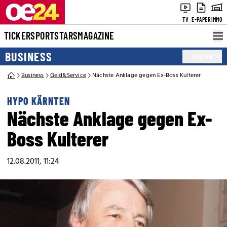
TV
E-PAPER
IMMO
TICKER
SPORT
STARS
MAGAZINE
BUSINESS
MEHR
Business
Geld&Service
Nächste Anklage gegen Ex-Boss Kulterer
HYPO KÄRNTEN
Nächste Anklage gegen Ex-
Boss Kulterer
12.08.2011, 11:24