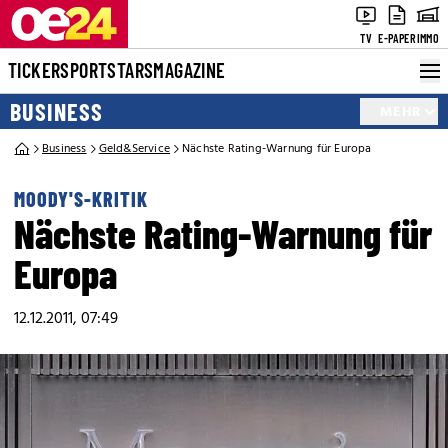
TV
E-PAPER
IMMO
TICKER
SPORT
STARS
MAGAZINE
BUSINESS
MEHR
Business
Geld&Service
Nächste Rating-Warnung für Europa
MOODY'S-KRITIK
Nächste Rating-Warnung für
Europa
12.12.2011, 07:49