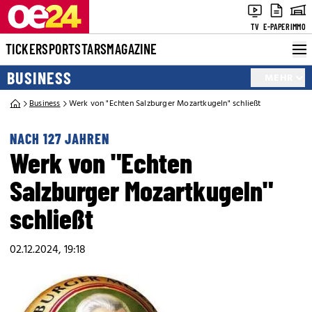
TV
E-PAPER
IMMO
TICKER
SPORT
STARS
MAGAZINE
BUSINESS
MEHR
Business
Werk von "Echten Salzburger Mozartkugeln" schließt
NACH 127 JAHREN
Werk von "Echten
Salzburger Mozartkugeln"
schließt
02.12.2024, 19:18