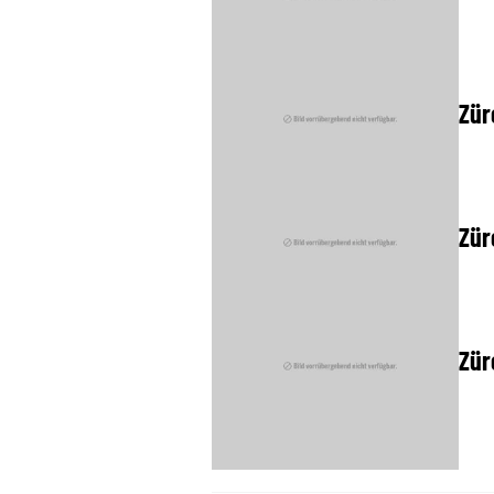
Zür
Zür
Zür