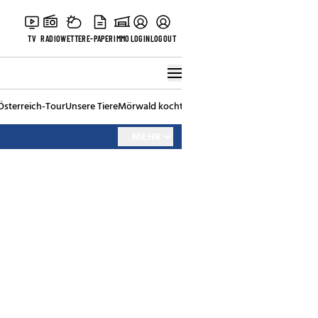
TV
RADIO
WETTER
E-PAPER
IMMO
LOGIN
LOGOUT
Österreich-Tour
Unsere Tiere
Mörwald kocht
Stark in den Tag
Best of Vienna
MEHR