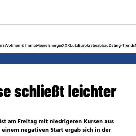
ars
Wohnen & Immo
Meine Energie
XXXLutz
Bürokratieabbau
Dating-Trends
e schließt leichter
st am Freitag mit niedrigeren Kursen aus
einem negativen Start ergab sich in der