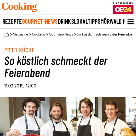
REZEPTE
GOURMET-NEWS
DRINKS
LOKALTIPPS
MÖRWALD KOCH
Magazine
Cooking
Gourmet-News
So köstlich schmeckt der Feieraben
PROFI KÜCHE
So köstlich schmeckt der
Feierabend
11.02.2015, 12:00