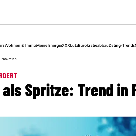
ars
Wohnen & Immo
Meine Energie
XXXLutz
Bürokratieabbau
Dating-Trends
 Frankreich
RDERT
 als Spritze: Trend in