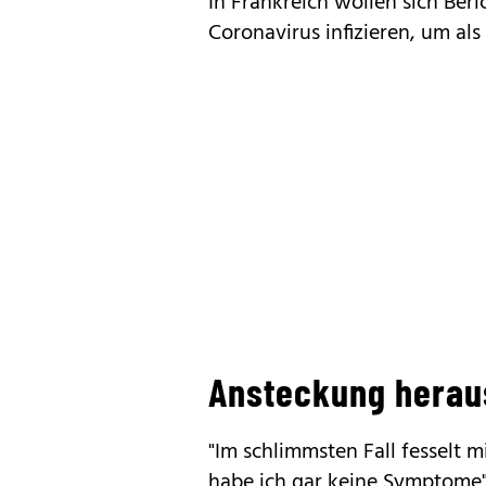
In Frankreich wollen sich Ber
Coronavirus infizieren, um al
Ansteckung herau
"Im schlimmsten Fall fesselt m
habe ich gar keine Symptome"