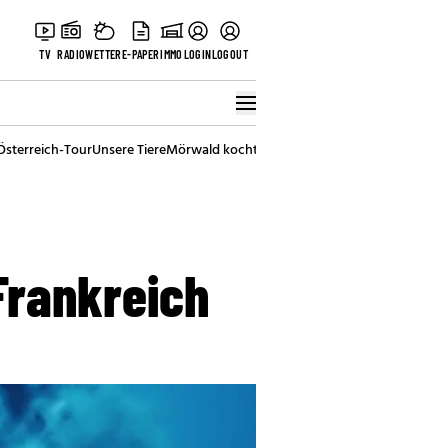
TV
RADIO
WETTER
E-PAPER
IMMO
LOGIN
LOGOUT
Österreich-Tour
Unsere Tiere
Mörwald kocht
Stark in den Tag
Best of Vienna
 Frankreich