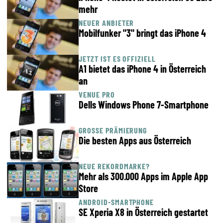
mehr
NEUER ANBIETER
Mobilfunker "3" bringt das iPhone 4
JETZT IST ES OFFIZIELL
A1 bietet das iPhone 4 in Österreich
an
VENUE PRO
Dells Windows Phone 7-Smartphone
GROSSE PRÄMIERUNG
Die besten Apps aus Österreich
NEUE REKORDMARKE?
Mehr als 300.000 Apps im Apple App
Store
ANDROID-SMARTPHONE
SE Xperia X8 in Österreich gestartet