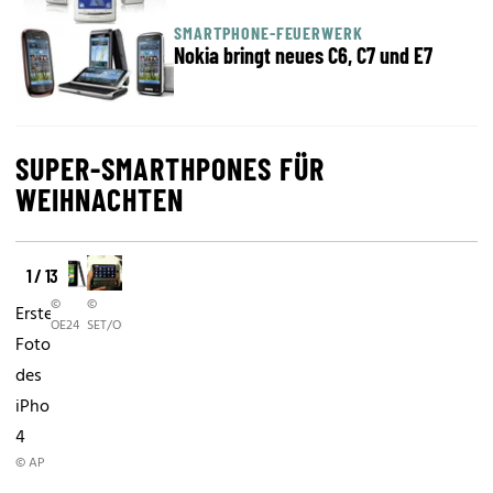
SMARTPHONE-FEUERWERK
Nokia bringt neues C6, C7 und E7
SUPER-SMARTHPONES FÜR
WEIHNACHTEN
1 / 13
©
©
Erste
OE24
SET/OE24.AT
Fotos
des
iPhone
4
© AP