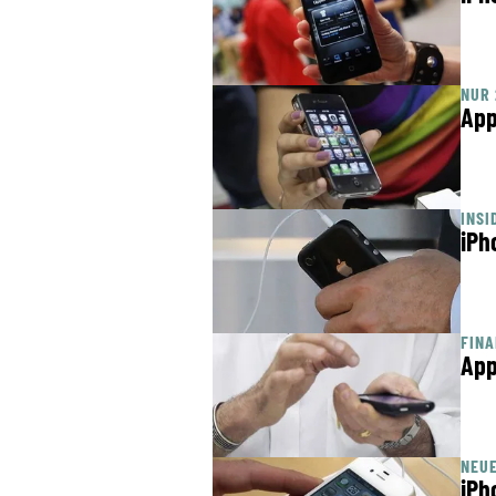
NUR 
App
INSI
iPh
FINA
App
NEUE
iPh