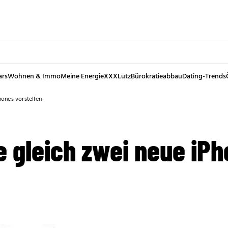
ars
Wohnen & Immo
Meine Energie
XXXLutz
Bürokratieabbau
Dating-Trends
ones vorstellen
e gleich zwei neue iP