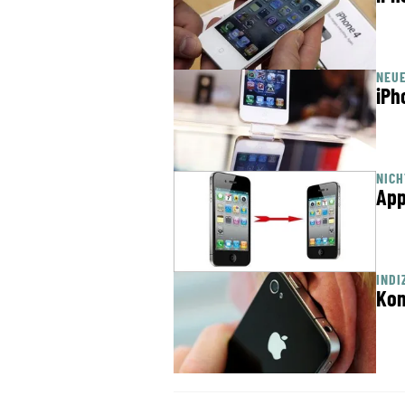
NEU
iPh
NICH
App
INDI
Kom