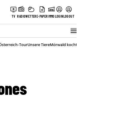
TV
RADIO
WETTER
E-PAPER
IMMO
LOGIN
LOGOUT
Österreich-Tour
Unsere Tiere
Mörwald kocht
Stark in den Tag
Best of Vienna
hones