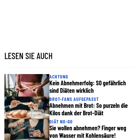
LESEN SIE AUCH
ACHTUNG
Kein Abnehmerfolg: SO gefährlich
sind Diäten wirklich
BROT-FANS AUFGEPASST
Abnehmen mit Brot: So purzeln die
Kilos dank der Brot-Diät
DIÄT NO-GO
Sie wollen abnehmen? Finger weg
von Wasser mit Kohlensäure!