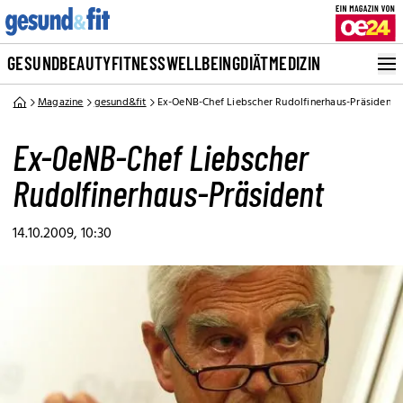
GESUND
BEAUTY
FITNESS
WELLBEING
DIÄT
MEDIZIN
Magazine
gesund&fit
Ex-OeNB-Chef Liebscher Rudolfinerhaus-Präsident
Ex-OeNB-Chef Liebscher
Rudolfinerhaus-Präsident
14.10.2009, 10:30