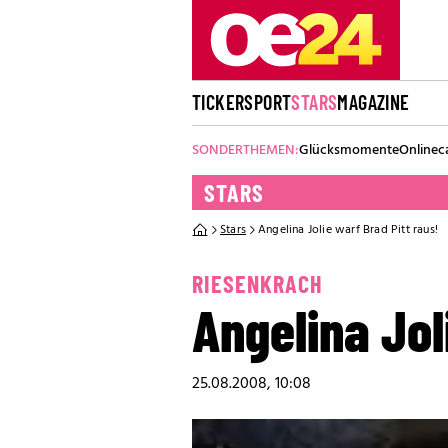
TICKER
SPORT
STARS
MAGAZINE
SONDERTHEMEN:
Glücksmomente
Onlinec
STARS
Stars
Angelina Jolie warf Brad Pitt raus!
RIESENKRACH
Angelina Jol
25.08.2008, 10:08