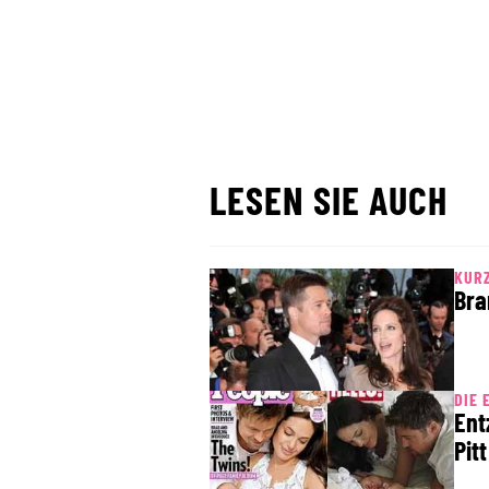
LESEN SIE AUCH
KURZ
Bra
DIE 
Ent
Pitt