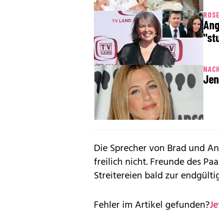
ROS
Ang
"st
NAC
Jen
Die Sprecher von Brad und An
freilich nicht. Freunde des Pa
Streitereien bald zur endgült
Fehler im Artikel gefunden?
Je