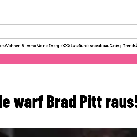
ars
Wohnen & Immo
Meine Energie
XXXLutz
Bürokratieabbau
Dating-Trends
ie warf Brad Pitt raus