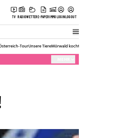
TV
RADIO
WETTER
E-PAPER
IMMO
LOGIN
LOGOUT
Österreich-Tour
Unsere Tiere
Mörwald kocht
Stark in den Tag
Best of Vienna
MEHR
!