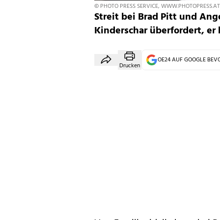
© PHOTO PRESS SERVICE, WWW.PHOTOPRESS.AT
Streit bei Brad Pitt und Ang
Kinderschar überfordert, er
OE24 AUF GOOGLE BE
Drucken