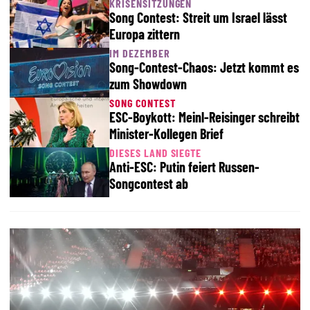
KRISENSITZUNGEN
Song Contest: Streit um Israel lässt
Europa zittern
IM DEZEMBER
Song-Contest-Chaos: Jetzt kommt es
zum Showdown
SONG CONTEST
ESC-Boykott: Meinl-Reisinger schreibt
Minister-Kollegen Brief
DIESES LAND SIEGTE
Anti-ESC: Putin feiert Russen-
Songcontest ab