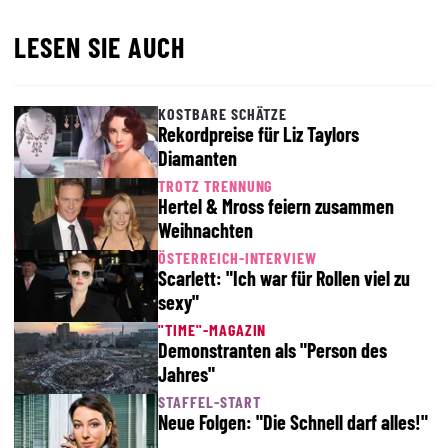
LESEN SIE AUCH
KOSTBARE SCHÄTZE
Rekordpreise für Liz Taylors
Diamanten
TROTZ TRENNUNG
Hertel & Mross feiern zusammen
Weihnachten
ÖSTERREICH-INTERVIEW
Scarlett: "Ich war für Rollen viel zu
sexy"
"TIME"-MAGAZIN
Demonstranten als "Person des
Jahres"
STAFFEL-START
Neue Folgen: "Die Schnell darf alles!"