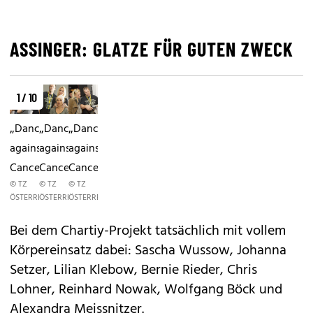
ASSINGER: GLATZE FÜR GUTEN ZWECK
1 / 10
„Dancer
„Dancer
„Dancer
against
against
against
Cancer“
Cancer“
Cancer“
© TZ
© TZ
© TZ
ÖSTERREICH/SINGER
ÖSTERREICH/SINGER
ÖSTERREICH/SINGER
Bei dem Chartiy-Projekt tatsächlich mit vollem
Körpereinsatz dabei: Sascha Wussow, Johanna
Setzer, Lilian Klebow, Bernie Rieder, Chris
Lohner, Reinhard Nowak, Wolfgang Böck und
Alexandra Meissnitzer.