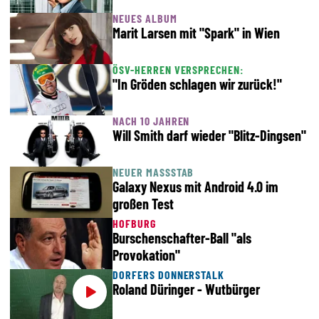
NEUES ALBUM
Marit Larsen mit "Spark" in Wien
ÖSV-HERREN VERSPRECHEN:
"In Gröden schlagen wir zurück!"
NACH 10 JAHREN
Will Smith darf wieder "Blitz-Dingsen"
NEUER MASSSTAB
Galaxy Nexus mit Android 4.0 im
großen Test
HOFBURG
Burschenschafter-Ball "als
Provokation"
DORFERS DONNERSTALK
Roland Düringer - Wutbürger