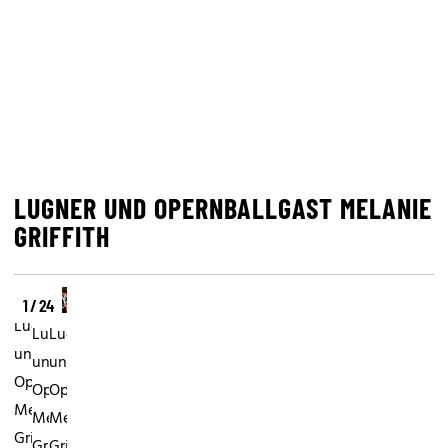
LUGNER UND OPERNBALLGAST MELANIE
GRIFFITH
1 / 24
Lugner
Lugner
Lugner
und
und
und
Opernballgast
Opernballgast
Opernballgast
Melanie
Melanie
Melanie
Griffith
Griffith
Griffith