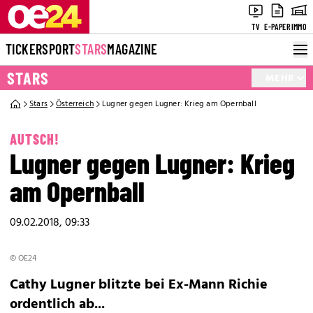
TV
E-PAPER
IMMO
TICKER
SPORT
STARS
MAGAZINE
STARS
MEHR
Stars
Österreich
Lugner gegen Lugner: Krieg am Opernball
AUTSCH!
Lugner gegen Lugner: Krieg
am Opernball
09.02.2018, 09:33
© OE24
Cathy Lugner blitzte bei Ex-Mann Richie
ordentlich ab...