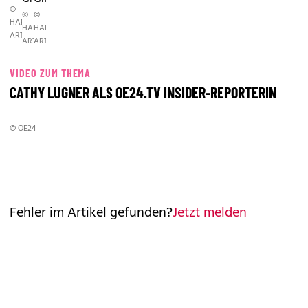
©
©
©
HARALD
HARALD
HARALD
ARTNER
ARTNER
ARTNER
VIDEO ZUM THEMA
CATHY LUGNER ALS OE24.TV INSIDER-REPORTERIN
© OE24
Fehler im Artikel gefunden?
Jetzt melden