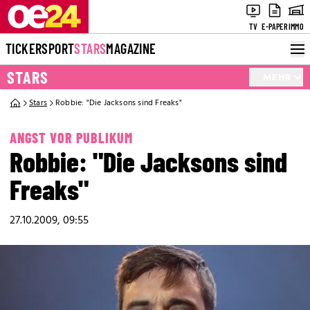
TV
E-PAPER
IMMO
TICKER
SPORT
STARS
MAGAZINE
STARS
MEHR
Stars
Robbie: "Die Jacksons sind Freaks"
ANGST VOR PUBLIKUM
Robbie: "Die Jacksons sind
Freaks"
27.10.2009, 09:55