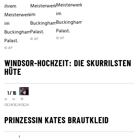
Meisterwerk
Meisterwerk
ihrem
im
im
Meisterwerk
Buckingham
Buckingham
im
Palast.
Palast.
Buckingham
© AP
© AP
Palast.
© AP
WINDSOR-HOCHZEIT: DIE SKURRILSTEN
HÜTE
1 / 16
©
©
©
OE24
OE24
OE24
PRINZESSIN KATES BRAUTKLEID