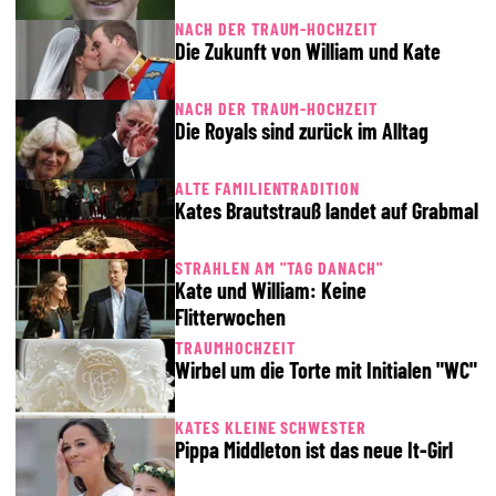
NACH DER TRAUM-HOCHZEIT
Die Zukunft von William und Kate
NACH DER TRAUM-HOCHZEIT
Die Royals sind zurück im Alltag
ALTE FAMILIENTRADITION
Kates Brautstrauß landet auf Grabmal
STRAHLEN AM "TAG DANACH"
Kate und William: Keine
Flitterwochen
TRAUMHOCHZEIT
Wirbel um die Torte mit Initialen "WC"
KATES KLEINE SCHWESTER
Pippa Middleton ist das neue It-Girl