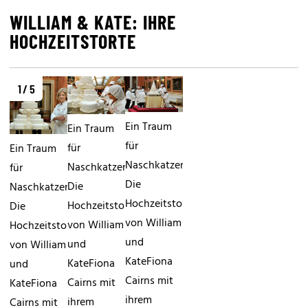
WILLIAM & KATE: IHRE
HOCHZEITSTORTE
1 / 5
Ein Traum
Ein Traum
für
für
Ein Traum
Naschkatzen:
Naschkatzen:
für
Die
Die
Naschkatzen:
Hochzeitstorte
Hochzeitstorte
Die
von William
von William
Hochzeitstorte
und
und
von William
KateFiona
KateFiona
und
Cairns mit
Cairns mit
KateFiona
ihrem
ihrem
Cairns mit