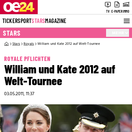
TV
E-PAPER
IMMO
TICKER
SPORT
STARS
MAGAZINE
STARS
MEHR
Stars
Royals
William und Kate 2012 auf Welt-Tournee
ROYALE PFLICHTEN
William und Kate 2012 auf
Welt-Tournee
03.05.2011, 11:37