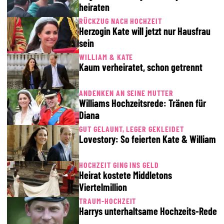
heiraten
RÜCKZUG NACH HOCHZEIT
Herzogin Kate will jetzt nur Hausfrau
sein
WILLIAM & KATE
Kaum verheiratet, schon getrennt
ANDENKEN AN SEINE MUTTER
Williams Hochzeitsrede: Tränen für
Diana
GUT GELAUNT, LEGER GEKLEIDET
Lovestory: So feierten Kate & William
HOCHZEIT GING INS GELD
Heirat kostete Middletons
Viertelmillion
TRAUM-HOCHZEIT
Harrys unterhaltsame Hochzeits-Rede