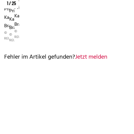
1 / 25
Prinzessin
Prinzessin
Prinzessin
Kates
Kates
Kates
Brautkleid
Brautkleid
Brautkleid
©
©
©
REUTERS
REUTERS
REUTERS
Fehler im Artikel gefunden?
Jetzt melden