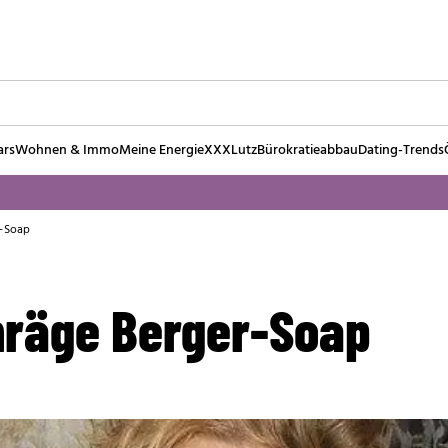
ars
Wohnen & Immo
Meine Energie
XXXLutz
Bürokratieabbau
Dating-Trends
r-Soap
chräge Berger-Soap