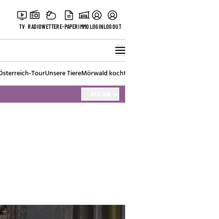
TV
RADIO
WETTER
E-PAPER
IMMO
LOGIN
LOGOUT
Österreich-Tour
Unsere Tiere
Mörwald kocht
Stark in den Tag
Best of Vienna
MEHR