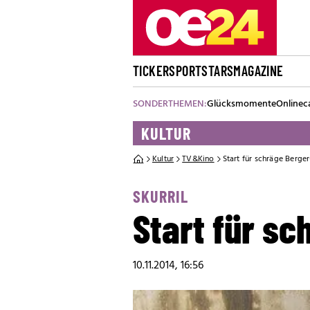
TICKER
SPORT
STARS
MAGAZINE
SONDERTHEMEN:
Glücksmomente
Onlinec
KULTUR
Kultur
TV&Kino
Start für schräge Berge
SKURRIL
Start für s
10.11.2014, 16:56