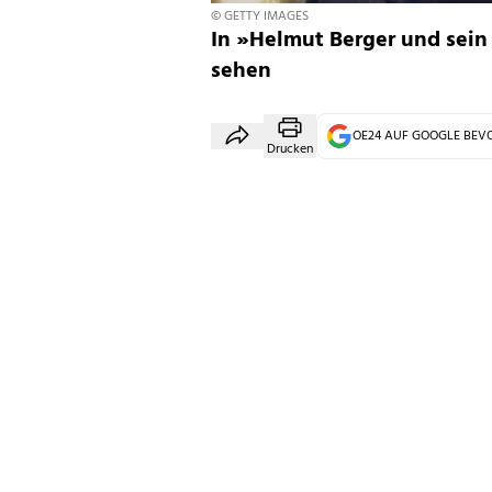
© GETTY IMAGES
In »Helmut Berger und sein 
sehen
OE24 AUF GOOGLE BE
Drucken