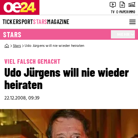
TV
E-PAPER
IMMO
TICKER
SPORT
STARS
MAGAZINE
STARS
MEHR
Stars
Udo Jürgens will nie wieder heiraten
VIEL FALSCH GEMACHT
Udo Jürgens will nie wieder
heiraten
22.12.2008, 09:39