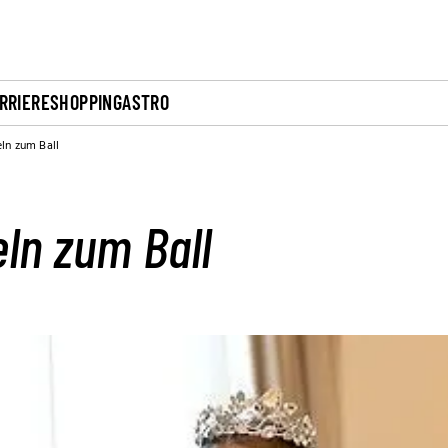
RRIERE
SHOPPING
ASTRO
n zum Ball
n zum Ball