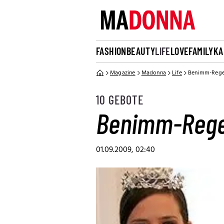
FASHION
BEAUTY
LIFE
LOVE
FAMILY
KA
Magazine
Madonna
Life
Benimm-Regel
10 GEBOTE
Benimm-Regel
01.09.2009, 02:40