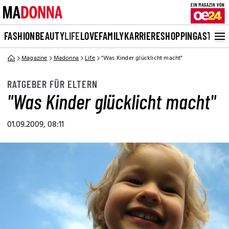
FASHION
BEAUTY
LIFE
LOVE
FAMILY
KARRIERE
SHOPPING
ASTRO
Magazine
Madonna
Life
"Was Kinder glücklicht macht"
RATGEBER FÜR ELTERN
"Was Kinder glücklicht macht"
01.09.2009, 08:11