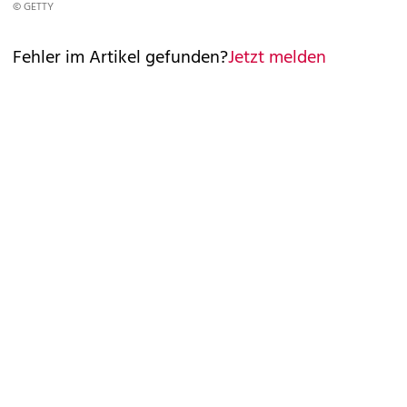
© GETTY
Fehler im Artikel gefunden?
Jetzt melden