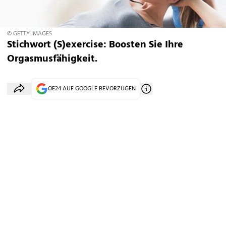
© GETTY IMAGES
Stichwort (S)exercise: Boosten Sie Ihre
Orgasmusfähigkeit.
OE24 AUF GOOGLE BEVORZUGEN