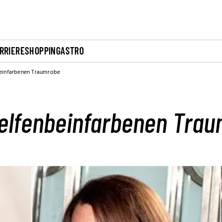
RRIERE
SHOPPING
ASTRO
nbeinfarbenen Traumrobe
r elfenbeinfarbenen Tra