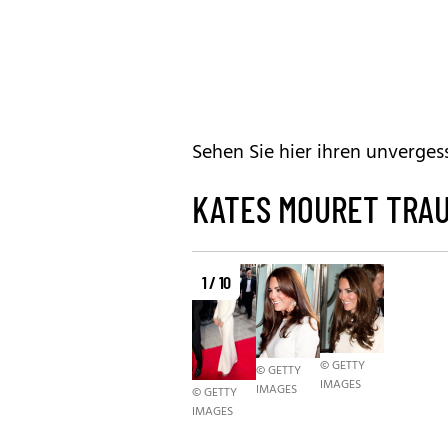
Sehen Sie hier ihren unverges
KATES MOURET TRA
1 / 10
© GETTY
© GETTY
IMAGES
IMAGES
© GETTY
IMAGES