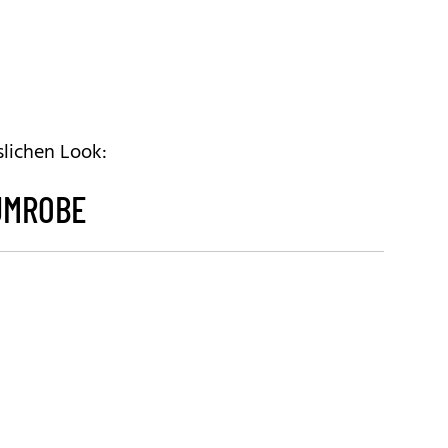
slichen Look:
UMROBE