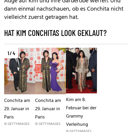
Auge auf Kim und ihre Garderobe werfen. Und
dann einmal nachschauen, ob es Conchita nicht
vielleicht zuerst getragen hat.
HAT KIM CONCHITAS LOOK GEKLAUT?
1 / 4
Kim am 8.
Conchita am
Conchita am
Februar bei der
29. Januar in
29. Januar in
Grammy
Paris
Paris
Verleihung
© GETTYIMAGES
© GETTYIMAGES
© GETTYIMAGES