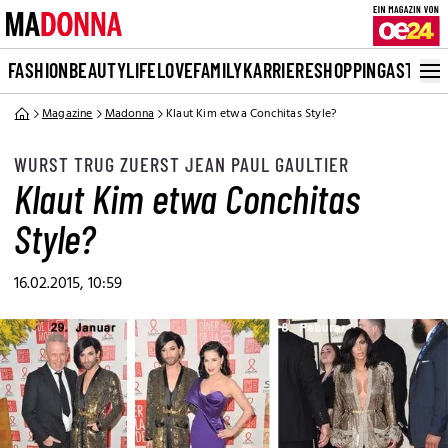
FASHION
BEAUTY
LIFE
LOVE
FAMILY
KARRIERE
SHOPPING
ASTRO
Magazine
Madonna
Klaut Kim etwa Conchitas Style?
WURST TRUG ZUERST JEAN PAUL GAULTIER
Klaut Kim etwa Conchitas
Style?
16.02.2015, 10:59