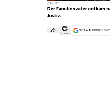
© PAUTY
Der Familienvater entkam n
Justiz.
OE24 AUF GOOGLE BE
Drucken