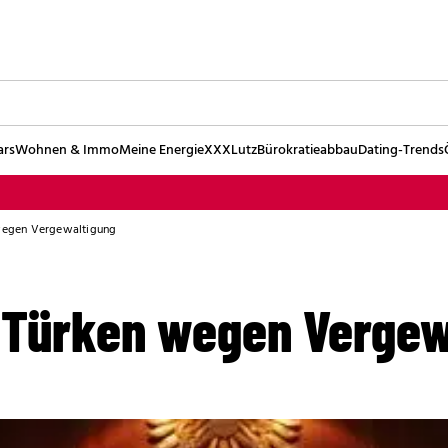
ars
Wohnen & Immo
Meine Energie
XXXLutz
Bürokratieabbau
Dating-Trends
 wegen Vergewaltigung
r Türken wegen Vergew