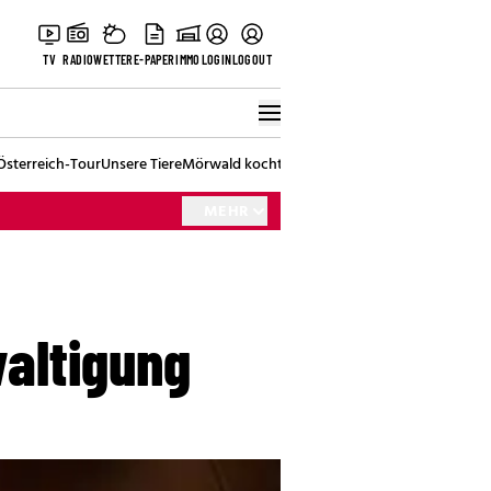
TV
RADIO
WETTER
E-PAPER
IMMO
LOGIN
LOGOUT
Österreich-Tour
Unsere Tiere
Mörwald kocht
Stark in den Tag
Best of Vienna
MEHR
altigung