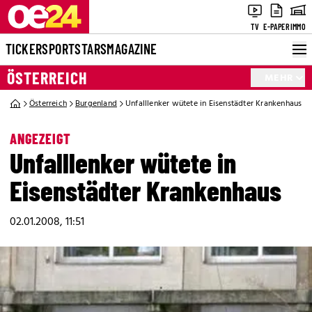
TV
E-PAPER
IMMO
TICKER
SPORT
STARS
MAGAZINE
ÖSTERREICH
MEHR
Österreich
Burgenland
Unfalllenker wütete in Eisenstädter Krankenhaus
ANGEZEIGT
Unfalllenker wütete in
Eisenstädter Krankenhaus
02.01.2008, 11:51