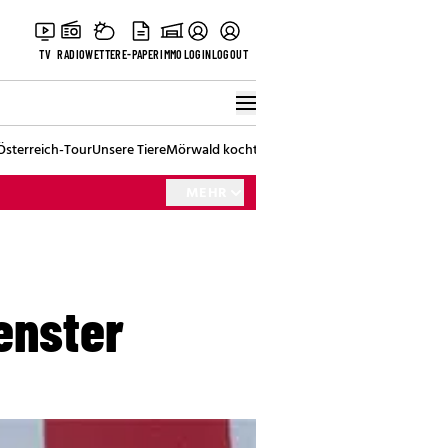
TV
RADIO
WETTER
E-PAPER
IMMO
LOGIN
LOGOUT
Österreich-Tour
Unsere Tiere
Mörwald kocht
Stark in den Tag
Best of Vienna
MEHR
enster