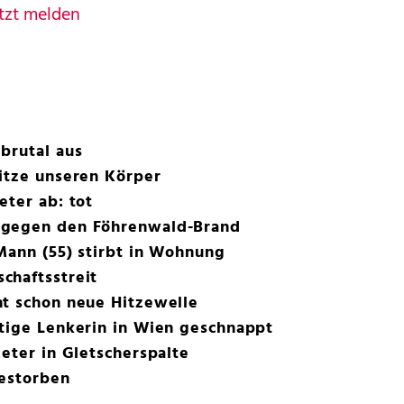
tzt melden
brutal aus
itze unseren Körper
eter ab: tot
 gegen den Föhrenwald-Brand
 Mann (55) stirbt in Wohnung
chaftsstreit
ht schon neue Hitzewelle
htige Lenkerin in Wien geschnappt
Meter in Gletscherspalte
gestorben