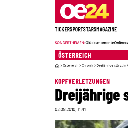
TICKER
SPORT
STARS
MAGAZINE
SONDERTHEMEN:
Glücksmomente
Onlinec
ÖSTERREICH
Österreich
Chronik
Dreijährige stürzt i
KOPFVERLETZUNGEN
Dreijährige 
02.08.2010, 11:41