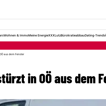
ars
Wohnen & Immo
Meine Energie
XXXLutz
Bürokratieabbau
Dating-Trends
n OÖ aus dem Fenster
stürzt in OÖ aus dem F