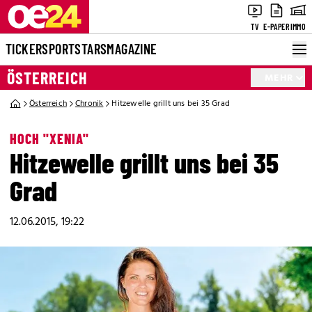
TV
E-PAPER
IMMO
TICKER
SPORT
STARS
MAGAZINE
ÖSTERREICH
MEHR
Österreich
Chronik
Hitzewelle grillt uns bei 35 Grad
HOCH "XENIA"
Hitzewelle grillt uns bei 35
Grad
12.06.2015, 19:22