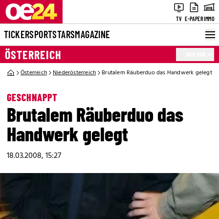
TV
E-PAPER
IMMO
TICKER
SPORT
STARS
MAGAZINE
ÖSTERREICH
MEHR
Österreich
Niederösterreich
Brutalem Räuberduo das Handwerk gelegt
GESCHNAPPT
Brutalem Räuberduo das
Handwerk gelegt
18.03.2008, 15:27