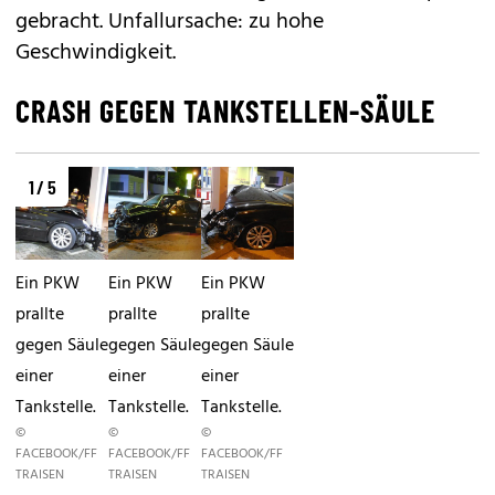
gebracht. Unfall­ursache: zu hohe
Geschwindigkeit.
CRASH GEGEN TANKSTELLEN-SÄULE
1 / 5
Ein PKW
Ein PKW
Ein PKW
prallte
prallte
prallte
gegen Säule
gegen Säule
gegen Säule
einer
einer
einer
Tankstelle.
Tankstelle.
Tankstelle.
©
©
©
FACEBOOK/FF
FACEBOOK/FF
FACEBOOK/FF
TRAISEN
TRAISEN
TRAISEN