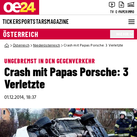
TV
E-PAPER
IMMO
TICKER
SPORT
STARS
MAGAZINE
ÖSTERREICH
MEHR
Österreich
Niederösterreich
Crash mit Papas Porsche: 3 Verletzte
UNGEBREMST IN DEN GEGENVERKEHR
Crash mit Papas Porsche: 3
Verletzte
01.12.2014, 18:37