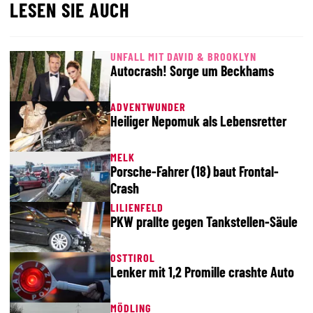
LESEN SIE AUCH
UNFALL MIT DAVID & BROOKLYN
Autocrash! Sorge um Beckhams
ADVENTWUNDER
Heiliger Nepomuk als Lebensretter
MELK
Porsche-Fahrer (18) baut Frontal-
Crash
LILIENFELD
PKW prallte gegen Tankstellen-Säule
OSTTIROL
Lenker mit 1,2 Promille crashte Auto
MÖDLING