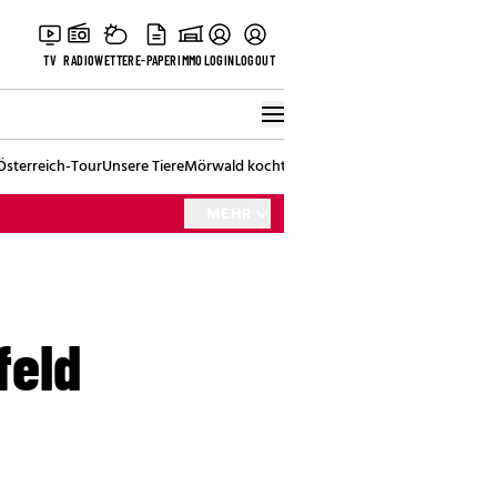
TV
RADIO
WETTER
E-PAPER
IMMO
LOGIN
LOGOUT
Österreich-Tour
Unsere Tiere
Mörwald kocht
Stark in den Tag
Best of Vienna
MEHR
feld