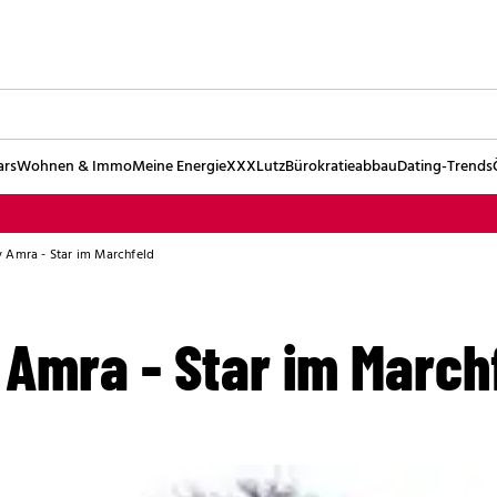
ars
Wohnen & Immo
Meine Energie
XXXLutz
Bürokratieabbau
Dating-Trends
 Amra - Star im Marchfeld
Amra - Star im March